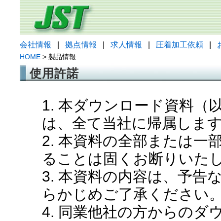
会社情報
|
拠点情報
|
求人情報
|
圧着加工依頼
|
HOME
> 製品情報
使用許諾
1. 本ダウンロード資料
は、全て当社に帰属しま
2. 本資料の全部または
ることは固くお断りいた
3. 本資料の内容は、予
らかじめご了承ください
4. 同業他社の方からの