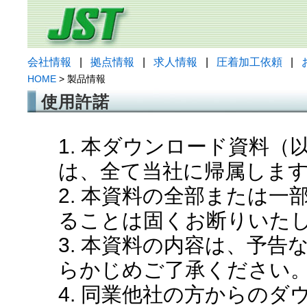
会社情報
|
拠点情報
|
求人情報
|
圧着加工依頼
|
HOME
> 製品情報
使用許諾
1. 本ダウンロード資料
は、全て当社に帰属しま
2. 本資料の全部または
ることは固くお断りいた
3. 本資料の内容は、予
らかじめご了承ください
4. 同業他社の方からの