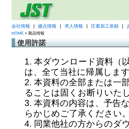
会社情報
|
拠点情報
|
求人情報
|
圧着加工依頼
|
HOME
> 製品情報
使用許諾
1. 本ダウンロード資料
は、全て当社に帰属しま
2. 本資料の全部または
ることは固くお断りいた
3. 本資料の内容は、予
らかじめご了承ください
4. 同業他社の方からの