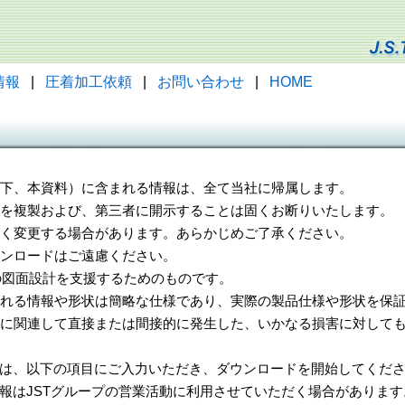
情報
|
圧着加工依頼
|
お問い合わせ
|
HOME
（以下、本資料）に含まれる情報は、全て当社に帰属します。
一部を複製および、第三者に開示することは固くお断りいたします。
告なく変更する場合があります。あらかじめご了承ください。
ウンロードはご遠慮ください。
様の図面設計を支援するためのものです。
れる情報や形状は簡略な仕様であり、実際の製品仕様や形状を保証
に関連して直接または間接的に発生した、いかなる損害に対しても
は、以下の項目にご入力いただき、ダウンロードを開始してくだ
報はJSTグループの営業活動に利用させていただく場合があります