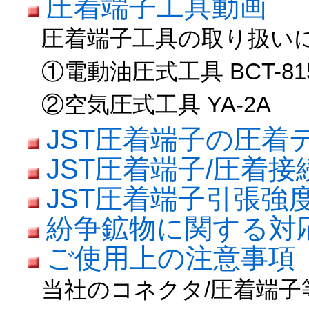
圧着端子工具動画
圧着端子工具の取り扱い
①電動油圧式工具 BCT-81
②空気圧式工具 YA-2A
JST圧着端子の圧着
JST圧着端子/圧着
JST圧着端子引張強
紛争鉱物に関する対
ご使用上の注意事項
当社のコネクタ/圧着端