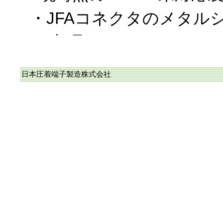
・JFAコネクタのメタル
ー部品
・WPKコネクタを構成す
日本圧着端子製造株式会社
なお、上記以外は、RoH
に完了しており、また、
カタログに於ける〝RoHS
応品〟に順次変更中です
2018/10/19、RoHS2
当社のコネクタ/圧着端子