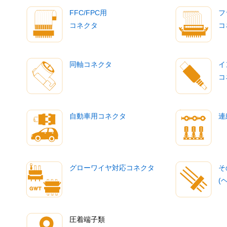
FFC/FPC用
フ
コネクタ
コ
同軸コネクタ
イ
コ
自動車用コネクタ
連
グローワイヤ対応コネクタ
そ
(
圧着端子類