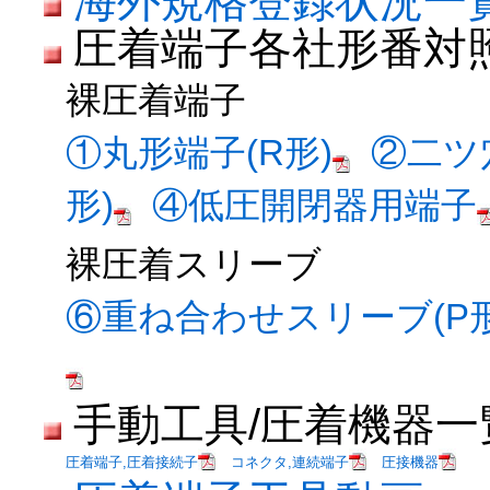
海外規格登録状況一
圧着端子各社形番対
裸圧着端子
①丸形端子(R形)
②二ツ
形)
④低圧開閉器用端子
裸圧着スリーブ
⑥重ね合わせスリーブ(P形
手動工具/圧着機器一
圧着端子,圧着接続子
コネクタ,連続端子
圧接機器