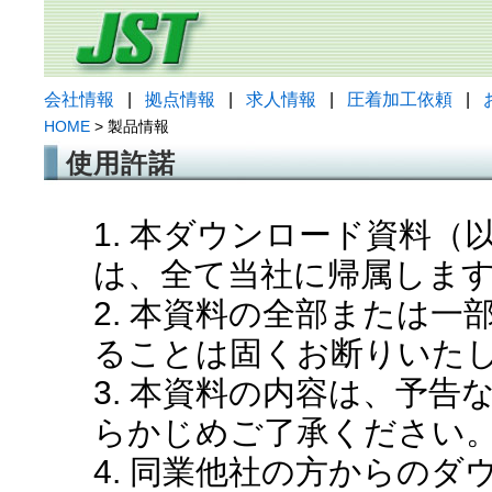
会社情報
|
拠点情報
|
求人情報
|
圧着加工依頼
|
HOME
> 製品情報
使用許諾
1. 本ダウンロード資料
は、全て当社に帰属しま
2. 本資料の全部または
ることは固くお断りいた
3. 本資料の内容は、予
らかじめご了承ください
4. 同業他社の方からの