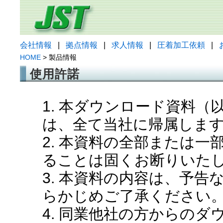
会社情報
|
拠点情報
|
求人情報
|
圧着加工依頼
|
HOME
> 製品情報
使用許諾
1. 本ダウンロード資料
は、全て当社に帰属しま
2. 本資料の全部または
ることは固くお断りいた
3. 本資料の内容は、予
らかじめご了承ください
4. 同業他社の方からの