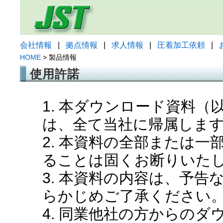
会社情報
|
拠点情報
|
求人情報
|
圧着加工依頼
|
HOME
> 製品情報
使用許諾
1. 本ダウンロード資料
は、全て当社に帰属しま
2. 本資料の全部または
ることは固くお断りいた
3. 本資料の内容は、予
らかじめご了承ください
4. 同業他社の方からの