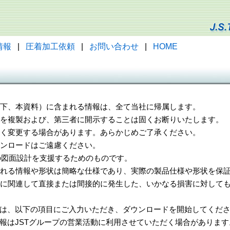
情報
|
圧着加工依頼
|
お問い合わせ
|
HOME
（以下、本資料）に含まれる情報は、全て当社に帰属します。
一部を複製および、第三者に開示することは固くお断りいたします。
告なく変更する場合があります。あらかじめご了承ください。
ウンロードはご遠慮ください。
様の図面設計を支援するためのものです。
れる情報や形状は簡略な仕様であり、実際の製品仕様や形状を保証
に関連して直接または間接的に発生した、いかなる損害に対しても
は、以下の項目にご入力いただき、ダウンロードを開始してくだ
報はJSTグループの営業活動に利用させていただく場合があります