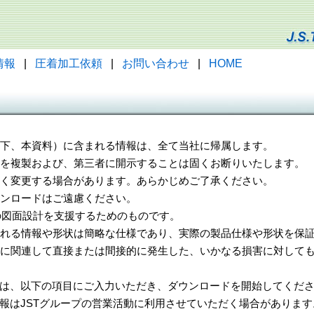
情報
|
圧着加工依頼
|
お問い合わせ
|
HOME
（以下、本資料）に含まれる情報は、全て当社に帰属します。
一部を複製および、第三者に開示することは固くお断りいたします。
告なく変更する場合があります。あらかじめご了承ください。
ウンロードはご遠慮ください。
様の図面設計を支援するためのものです。
れる情報や形状は簡略な仕様であり、実際の製品仕様や形状を保証
に関連して直接または間接的に発生した、いかなる損害に対しても
は、以下の項目にご入力いただき、ダウンロードを開始してくだ
報はJSTグループの営業活動に利用させていただく場合があります