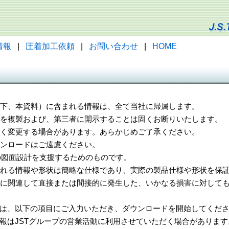
情報
|
圧着加工依頼
|
お問い合わせ
|
HOME
（以下、本資料）に含まれる情報は、全て当社に帰属します。
一部を複製および、第三者に開示することは固くお断りいたします。
告なく変更する場合があります。あらかじめご了承ください。
ウンロードはご遠慮ください。
様の図面設計を支援するためのものです。
れる情報や形状は簡略な仕様であり、実際の製品仕様や形状を保証
に関連して直接または間接的に発生した、いかなる損害に対しても
は、以下の項目にご入力いただき、ダウンロードを開始してくだ
報はJSTグループの営業活動に利用させていただく場合があります