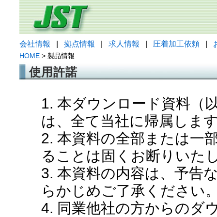
会社情報
|
拠点情報
|
求人情報
|
圧着加工依頼
|
HOME
> 製品情報
使用許諾
1. 本ダウンロード資料
は、全て当社に帰属しま
2. 本資料の全部または
ることは固くお断りいた
3. 本資料の内容は、予
らかじめご了承ください
4. 同業他社の方からの