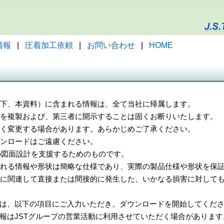
情報
|
圧着加工依頼
|
お問い合わせ
|
HOME
（以下、本資料）に含まれる情報は、全て当社に帰属します。
一部を複製および、第三者に開示することは固くお断りいたします。
告なく変更する場合があります。あらかじめご了承ください。
ウンロードはご遠慮ください。
様の図面設計を支援するためのものです。
れる情報や形状は簡略な仕様であり、実際の製品仕様や形状を保証
に関連して直接または間接的に発生した、いかなる損害に対しても
は、以下の項目にご入力いただき、ダウンロードを開始してくだ
報はJSTグループの営業活動に利用させていただく場合があります