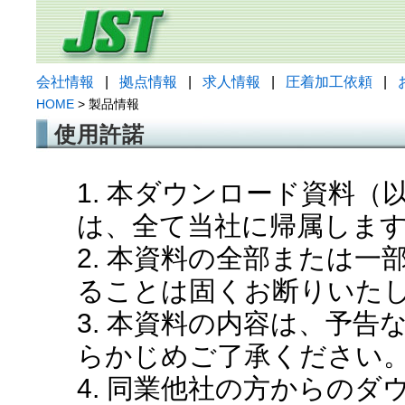
会社情報
|
拠点情報
|
求人情報
|
圧着加工依頼
|
HOME
> 製品情報
使用許諾
1. 本ダウンロード資料
は、全て当社に帰属しま
2. 本資料の全部または
ることは固くお断りいた
3. 本資料の内容は、予
らかじめご了承ください
4. 同業他社の方からの