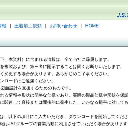
情報
|
圧着加工依頼
|
お問い合わせ
|
HOME
（以下、本資料）に含まれる情報は、全て当社に帰属します。
一部を複製および、第三者に開示することは固くお断りいたします。
告なく変更する場合があります。あらかじめご了承ください。
ウンロードはご遠慮ください。
様の図面設計を支援するためのものです。
れる情報や形状は簡略な仕様であり、実際の製品仕様や形状を保証
に関連して直接または間接的に発生した、いかなる損害に対しても
は、以下の項目にご入力いただき、ダウンロードを開始してくだ
報はJSTグループの営業活動に利用させていただく場合があります