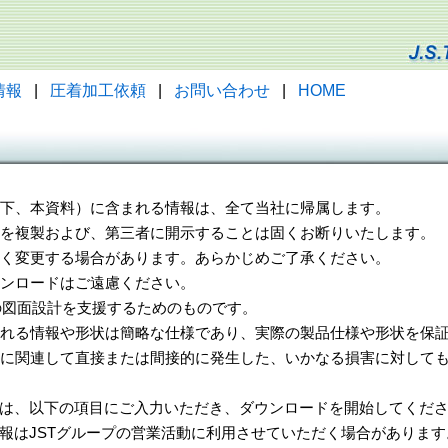
情報
|
圧着加工依頼
|
お問い合わせ
|
HOME
（以下、本資料）に含まれる情報は、全て当社に帰属します。
一部を複製および、第三者に開示することは固くお断りいたします。
告なく変更する場合があります。あらかじめご了承ください。
ウンロードはご遠慮ください。
様の図面設計を支援するためのものです。
れる情報や形状は簡略な仕様であり、実際の製品仕様や形状を保証
に関連して直接または間接的に発生した、いかなる損害に対しても
は、以下の項目にご入力いただき、ダウンロードを開始してくだ
報はJSTグループの営業活動に利用させていただく場合があります