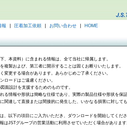
情報
|
圧着加工依頼
|
お問い合わせ
|
HOME
（以下、本資料）に含まれる情報は、全て当社に帰属します。
一部を複製および、第三者に開示することは固くお断りいたします。
告なく変更する場合があります。あらかじめご了承ください。
ウンロードはご遠慮ください。
様の図面設計を支援するためのものです。
れる情報や形状は簡略な仕様であり、実際の製品仕様や形状を保証
に関連して直接または間接的に発生した、いかなる損害に対しても
は、以下の項目にご入力いただき、ダウンロードを開始してくだ
報はJSTグループの営業活動に利用させていただく場合があります