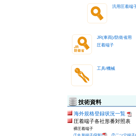
汎用圧着端
JR(車両)/防衛省用
圧着端子
工具/機械
技術資料
海外規格登録状況一覧
圧着端子各社形番対照表
裸圧着端子
①丸形端子(R形)
②二ツ穴端子(