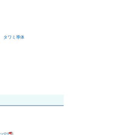
タワミ導体
ツ穴)