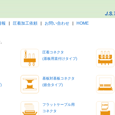
情報
|
圧着加工依頼
|
お問い合わせ
|
HOME
す。
圧着コネクタ
(基板用直付けタイプ)
基板対基板コネクタ
)
(嵌合タイプ)
フラットケーブル用
コネクタ