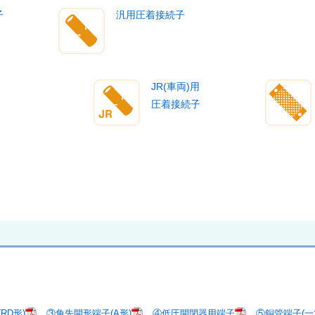
子
汎用圧着接続子
JR(車両)用
圧着接続子
RD形)
③角先開形端子(A形)
④低圧開閉器用端子
⑤銅管端子(一