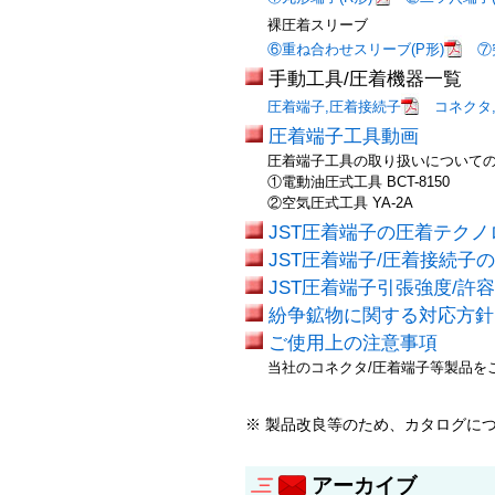
裸圧着スリーブ
⑥重ね合わせスリーブ(P形)
⑦
手動工具/圧着機器一覧
圧着端子,圧着接続子
コネクタ
圧着端子工具動画
圧着端子工具の取り扱いについて
①電動油圧式工具 BCT-8150
②空気圧式工具 YA-2A
JST圧着端子の圧着テク
JST圧着端子/圧着接続子
JST圧着端子引張強度/許
紛争鉱物に関する対応方
ご使用上の注意事項
当社のコネクタ/圧着端子等製品を
※ 製品改良等のため、カタログに
アーカイブ