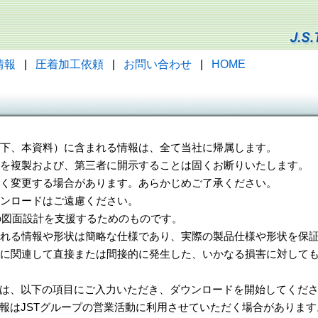
情報
|
圧着加工依頼
|
お問い合わせ
|
HOME
（以下、本資料）に含まれる情報は、全て当社に帰属します。
一部を複製および、第三者に開示することは固くお断りいたします。
告なく変更する場合があります。あらかじめご了承ください。
ウンロードはご遠慮ください。
様の図面設計を支援するためのものです。
れる情報や形状は簡略な仕様であり、実際の製品仕様や形状を保証
に関連して直接または間接的に発生した、いかなる損害に対しても
は、以下の項目にご入力いただき、ダウンロードを開始してくだ
報はJSTグループの営業活動に利用させていただく場合があります