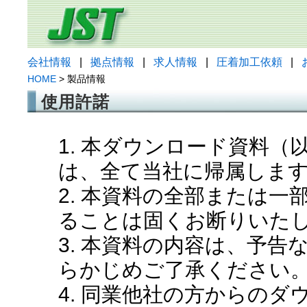
会社情報
|
拠点情報
|
求人情報
|
圧着加工依頼
|
HOME
> 製品情報
使用許諾
1. 本ダウンロード資料
は、全て当社に帰属しま
2. 本資料の全部または
ることは固くお断りいた
3. 本資料の内容は、予
らかじめご了承ください
4. 同業他社の方からの