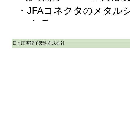
・JFAコネクタのメタル
ー部品
・WPKコネクタを構成す
日本圧着端子製造株式会社
なお、上記以外は、RoH
に完了しており、また、
カタログに於ける〝RoHS
応品〟に順次変更中です
2018/10/19、RoHS2
当社のコネクタ/圧着端子