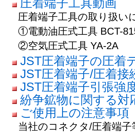
圧着端子工具動画
圧着端子工具の取り扱い
①電動油圧式工具 BCT-81
②空気圧式工具 YA-2A
JST圧着端子の圧着
JST圧着端子/圧着
JST圧着端子引張強
紛争鉱物に関する対
ご使用上の注意事項
当社のコネクタ/圧着端