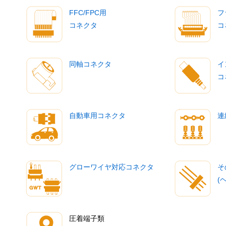
FFC/FPC用
フ
コネクタ
コ
同軸コネクタ
イ
コ
自動車用コネクタ
連
グローワイヤ対応コネクタ
そ
(
圧着端子類