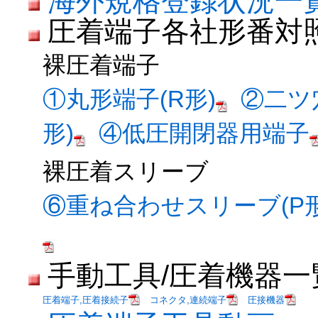
海外規格登録状況一
圧着端子各社形番対
裸圧着端子
①丸形端子(R形)
②二ツ
形)
④低圧開閉器用端子
裸圧着スリーブ
⑥重ね合わせスリーブ(P形
手動工具/圧着機器一
圧着端子,圧着接続子
コネクタ,連続端子
圧接機器