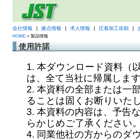
会社情報
|
拠点情報
|
求人情報
|
圧着加工依頼
|
HOME
> 製品情報
使用許諾
1. 本ダウンロード資料
は、全て当社に帰属しま
2. 本資料の全部または
ることは固くお断りいた
3. 本資料の内容は、予
らかじめご了承ください
4. 同業他社の方からの