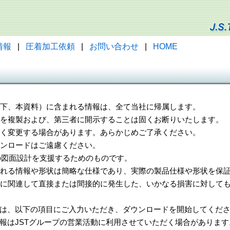
情報
|
圧着加工依頼
|
お問い合わせ
|
HOME
（以下、本資料）に含まれる情報は、全て当社に帰属します。
一部を複製および、第三者に開示することは固くお断りいたします。
告なく変更する場合があります。あらかじめご了承ください。
ウンロードはご遠慮ください。
様の図面設計を支援するためのものです。
れる情報や形状は簡略な仕様であり、実際の製品仕様や形状を保証
に関連して直接または間接的に発生した、いかなる損害に対しても
は、以下の項目にご入力いただき、ダウンロードを開始してくだ
報はJSTグループの営業活動に利用させていただく場合があります