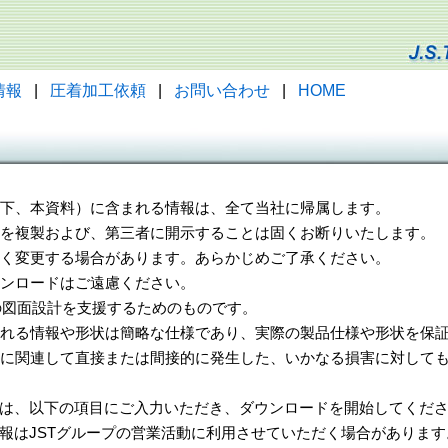
情報
|
圧着加工依頼
|
お問い合わせ
|
HOME
（以下、本資料）に含まれる情報は、全て当社に帰属します。
一部を複製および、第三者に開示することは固くお断りいたします。
告なく変更する場合があります。あらかじめご了承ください。
ウンロードはご遠慮ください。
様の図面設計を支援するためのものです。
れる情報や形状は簡略な仕様であり、実際の製品仕様や形状を保証
に関連して直接または間接的に発生した、いかなる損害に対しても
は、以下の項目にご入力いただき、ダウンロードを開始してくだ
報はJSTグループの営業活動に利用させていただく場合があります