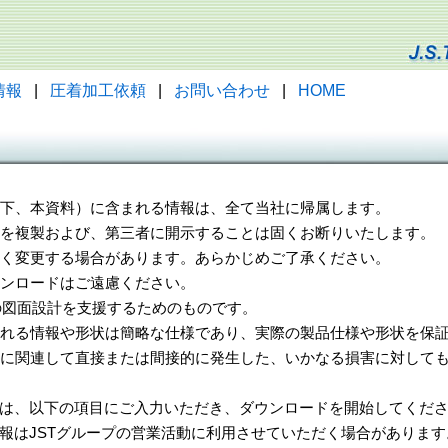
情報
|
圧着加工依頼
|
お問い合わせ
|
HOME
（以下、本資料）に含まれる情報は、全て当社に帰属します。
一部を複製および、第三者に開示することは固くお断りいたします。
告なく変更する場合があります。あらかじめご了承ください。
ウンロードはご遠慮ください。
様の図面設計を支援するためのものです。
れる情報や形状は簡略な仕様であり、実際の製品仕様や形状を保証
に関連して直接または間接的に発生した、いかなる損害に対しても
は、以下の項目にご入力いただき、ダウンロードを開始してくだ
報はJSTグループの営業活動に利用させていただく場合があります