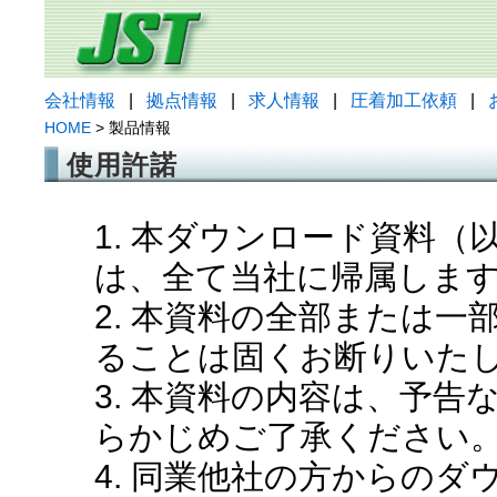
会社情報
|
拠点情報
|
求人情報
|
圧着加工依頼
|
HOME
> 製品情報
使用許諾
1. 本ダウンロード資料
は、全て当社に帰属しま
2. 本資料の全部または
ることは固くお断りいた
3. 本資料の内容は、予
らかじめご了承ください
4. 同業他社の方からの