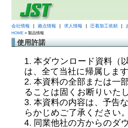
会社情報
|
拠点情報
|
求人情報
|
圧着加工依頼
|
HOME
> 製品情報
使用許諾
1. 本ダウンロード資料
は、全て当社に帰属しま
2. 本資料の全部または
ることは固くお断りいた
3. 本資料の内容は、予
らかじめご了承ください
4. 同業他社の方からの