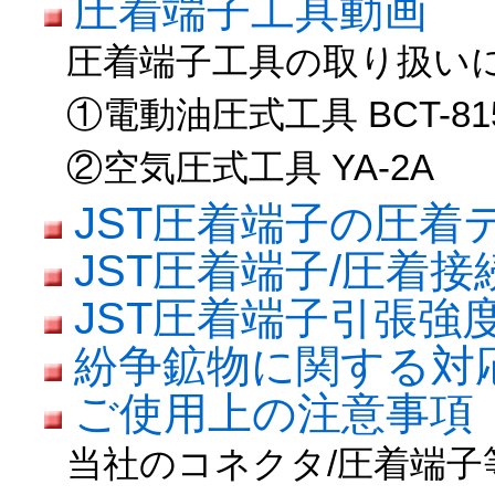
圧着端子工具動画
圧着端子工具の取り扱い
①電動油圧式工具 BCT-81
②空気圧式工具 YA-2A
JST圧着端子の圧着
JST圧着端子/圧着
JST圧着端子引張強
紛争鉱物に関する対
ご使用上の注意事項
当社のコネクタ/圧着端