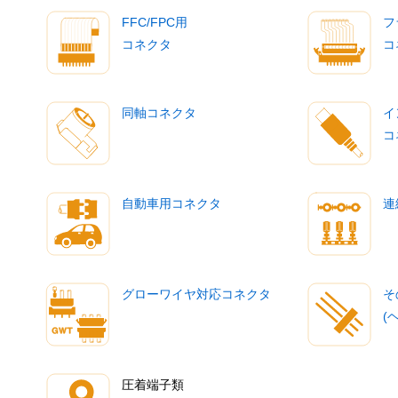
FFC/FPC用
フ
コネクタ
コ
同軸コネクタ
イ
コ
自動車用コネクタ
連
グローワイヤ対応コネクタ
そ
(
圧着端子類