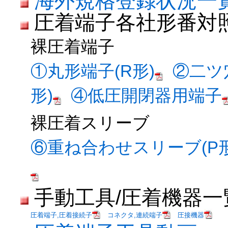
海外規格登録状況一
圧着端子各社形番対
裸圧着端子
①丸形端子(R形)
②二ツ
形)
④低圧開閉器用端子
裸圧着スリーブ
⑥重ね合わせスリーブ(P形
手動工具/圧着機器一
圧着端子,圧着接続子
コネクタ,連続端子
圧接機器