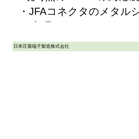
・JFAコネクタのメタル
ー部品
・WPKコネクタを構成す
日本圧着端子製造株式会社
なお、上記以外は、RoH
に完了しており、また、
カタログに於ける〝RoHS
応品〟に順次変更中です
2018/10/19、RoHS2
当社のコネクタ/圧着端子