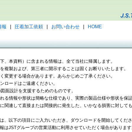
情報
|
圧着加工依頼
|
お問い合わせ
|
HOME
（以下、本資料）に含まれる情報は、全て当社に帰属します。
一部を複製および、第三者に開示することは固くお断りいたします。
告なく変更する場合があります。あらかじめご了承ください。
ウンロードはご遠慮ください。
様の図面設計を支援するためのものです。
れる情報や形状は簡略な仕様であり、実際の製品仕様や形状を保証
に関連して直接または間接的に発生した、いかなる損害に対しても
は、以下の項目にご入力いただき、ダウンロードを開始してくだ
報はJSTグループの営業活動に利用させていただく場合があります