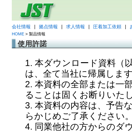
会社情報
|
拠点情報
|
求人情報
|
圧着加工依頼
|
HOME
> 製品情報
使用許諾
1. 本ダウンロード資料
は、全て当社に帰属しま
2. 本資料の全部または
ることは固くお断りいた
3. 本資料の内容は、予
らかじめご了承ください
4. 同業他社の方からの