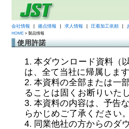
会社情報
|
拠点情報
|
求人情報
|
圧着加工依頼
|
HOME
> 製品情報
使用許諾
1. 本ダウンロード資料
は、全て当社に帰属しま
2. 本資料の全部または
ることは固くお断りいた
3. 本資料の内容は、予
らかじめご了承ください
4. 同業他社の方からの