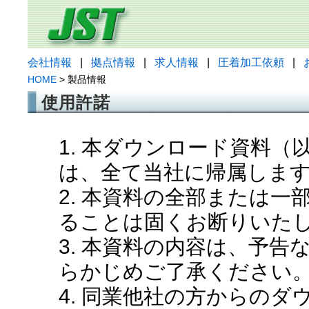
会社情報
|
拠点情報
|
求人情報
|
圧着加工依頼
|
HOME
> 製品情報
使用許諾
1. 本ダウンロード資料
は、全て当社に帰属しま
2. 本資料の全部または
ることは固くお断りいた
3. 本資料の内容は、予
らかじめご了承ください
4. 同業他社の方からの