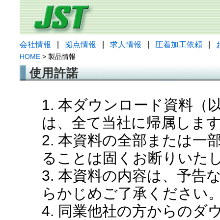
会社情報
|
拠点情報
|
求人情報
|
圧着加工依頼
|
HOME
> 製品情報
使用許諾
1. 本ダウンロード資料
は、全て当社に帰属しま
2. 本資料の全部または
ることは固くお断りいた
3. 本資料の内容は、予
らかじめご了承ください
4. 同業他社の方からの