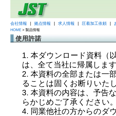
会社情報
|
拠点情報
|
求人情報
|
圧着加工依頼
|
HOME
> 製品情報
使用許諾
1. 本ダウンロード資料
は、全て当社に帰属しま
2. 本資料の全部または
ることは固くお断りいた
3. 本資料の内容は、予
らかじめご了承ください
4. 同業他社の方からの