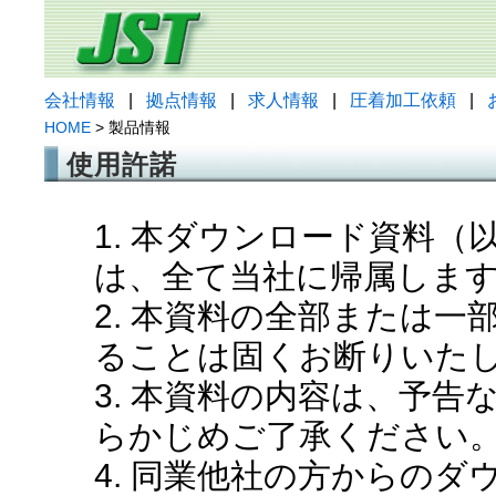
会社情報
|
拠点情報
|
求人情報
|
圧着加工依頼
|
HOME
> 製品情報
使用許諾
1. 本ダウンロード資料
は、全て当社に帰属しま
2. 本資料の全部または
ることは固くお断りいた
3. 本資料の内容は、予
らかじめご了承ください
4. 同業他社の方からの