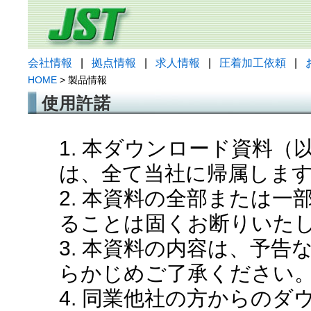
会社情報
|
拠点情報
|
求人情報
|
圧着加工依頼
|
HOME
> 製品情報
使用許諾
1. 本ダウンロード資料
は、全て当社に帰属しま
2. 本資料の全部または
ることは固くお断りいた
3. 本資料の内容は、予
らかじめご了承ください
4. 同業他社の方からの