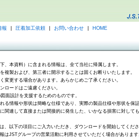
情報
|
圧着加工依頼
|
お問い合わせ
|
HOME
（以下、本資料）に含まれる情報は、全て当社に帰属します。
一部を複製および、第三者に開示することは固くお断りいたします。
告なく変更する場合があります。あらかじめご了承ください。
ウンロードはご遠慮ください。
様の図面設計を支援するためのものです。
れる情報や形状は簡略な仕様であり、実際の製品仕様や形状を保証
に関連して直接または間接的に発生した、いかなる損害に対しても
は、以下の項目にご入力いただき、ダウンロードを開始してくだ
報はJSTグループの営業活動に利用させていただく場合があります