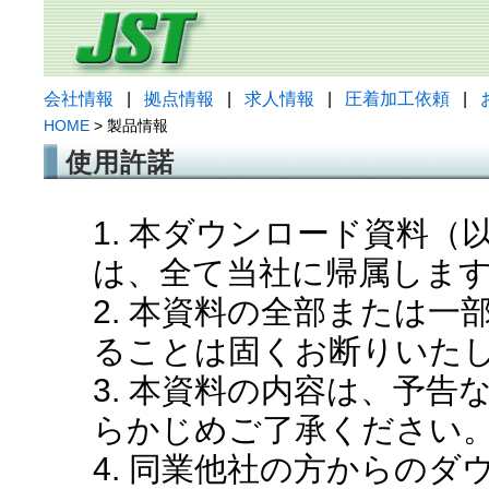
会社情報
|
拠点情報
|
求人情報
|
圧着加工依頼
|
HOME
> 製品情報
使用許諾
1. 本ダウンロード資料
は、全て当社に帰属しま
2. 本資料の全部または
ることは固くお断りいた
3. 本資料の内容は、予
らかじめご了承ください
4. 同業他社の方からの