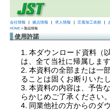
会社情報
|
拠点情報
|
求人情報
|
圧着加工依頼
|
HOME
> 製品情報
使用許諾
1. 本ダウンロード資料
は、全て当社に帰属しま
2. 本資料の全部または
ることは固くお断りいた
3. 本資料の内容は、予
らかじめご了承ください
4. 同業他社の方からの