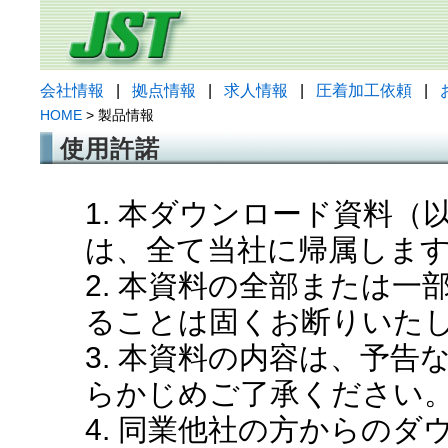
会社情報
|
拠点情報
|
求人情報
|
圧着加工依頼
|
HOME
> 製品情報
使用許諾
1. 本ダウンロード資料
は、全て当社に帰属しま
2. 本資料の全部または
ることは固くお断りいた
3. 本資料の内容は、予
らかじめご了承ください
4. 同業他社の方からの