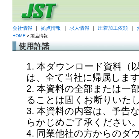
会社情報
|
拠点情報
|
求人情報
|
圧着加工依頼
|
HOME
> 製品情報
使用許諾
1. 本ダウンロード資料
は、全て当社に帰属しま
2. 本資料の全部または
ることは固くお断りいた
3. 本資料の内容は、予
らかじめご了承ください
4. 同業他社の方からの