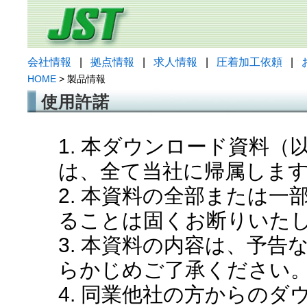
会社情報
|
拠点情報
|
求人情報
|
圧着加工依頼
|
HOME
> 製品情報
使用許諾
1. 本ダウンロード資料
は、全て当社に帰属しま
2. 本資料の全部または
ることは固くお断りいた
3. 本資料の内容は、予
らかじめご了承ください
4. 同業他社の方からの