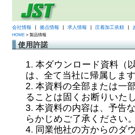
会社情報
|
拠点情報
|
求人情報
|
圧着加工依頼
|
HOME
> 製品情報
使用許諾
1. 本ダウンロード資料
は、全て当社に帰属しま
2. 本資料の全部または
ることは固くお断りいた
3. 本資料の内容は、予
らかじめご了承ください
4. 同業他社の方からの