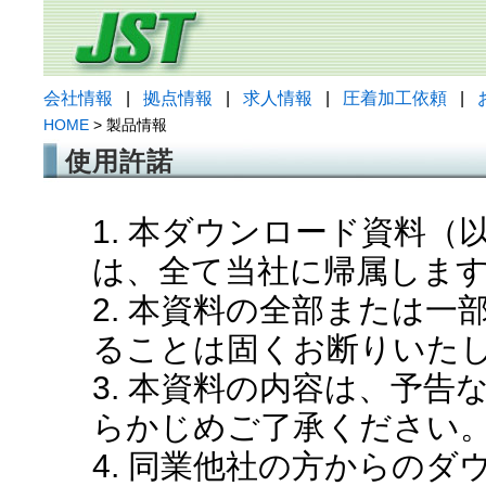
会社情報
|
拠点情報
|
求人情報
|
圧着加工依頼
|
HOME
> 製品情報
使用許諾
1. 本ダウンロード資料
は、全て当社に帰属しま
2. 本資料の全部または
ることは固くお断りいた
3. 本資料の内容は、予
らかじめご了承ください
4. 同業他社の方からの