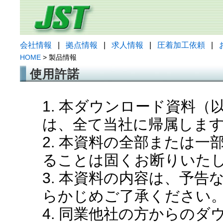
会社情報
|
拠点情報
|
求人情報
|
圧着加工依頼
|
HOME
> 製品情報
使用許諾
1. 本ダウンロード資料
は、全て当社に帰属しま
2. 本資料の全部または
ることは固くお断りいた
3. 本資料の内容は、予
らかじめご了承ください
4. 同業他社の方からの