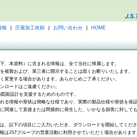
情報
|
圧着加工依頼
|
お問い合わせ
|
HOME
（以下、本資料）に含まれる情報は、全て当社に帰属します。
一部を複製および、第三者に開示することは固くお断りいたします。
告なく変更する場合があります。あらかじめご了承ください。
ウンロードはご遠慮ください。
様の図面設計を支援するためのものです。
れる情報や形状は簡略な仕様であり、実際の製品仕様や形状を保証
に関連して直接または間接的に発生した、いかなる損害に対しても
は、以下の項目にご入力いただき、ダウンロードを開始してくだ
報はJSTグループの営業活動に利用させていただく場合があります