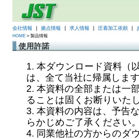
会社情報
|
拠点情報
|
求人情報
|
圧着加工依頼
|
HOME
> 製品情報
使用許諾
1. 本ダウンロード資料
は、全て当社に帰属しま
2. 本資料の全部または
ることは固くお断りいた
3. 本資料の内容は、予
らかじめご了承ください
4. 同業他社の方からの