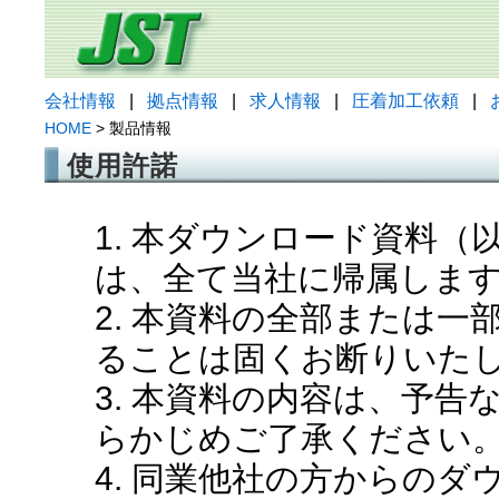
会社情報
|
拠点情報
|
求人情報
|
圧着加工依頼
|
HOME
> 製品情報
使用許諾
1. 本ダウンロード資料
は、全て当社に帰属しま
2. 本資料の全部または
ることは固くお断りいた
3. 本資料の内容は、予
らかじめご了承ください
4. 同業他社の方からの