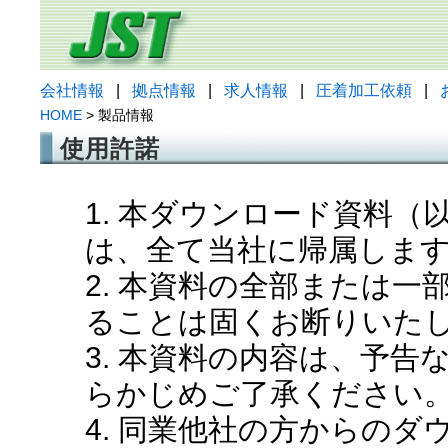
会社情報
|
拠点情報
|
求人情報
|
圧着加工依頼
|
HOME
> 製品情報
使用許諾
1. 本ダウンロード資料
は、全て当社に帰属しま
2. 本資料の全部または
ることは固くお断りいた
3. 本資料の内容は、予
らかじめご了承ください
4. 同業他社の方からの