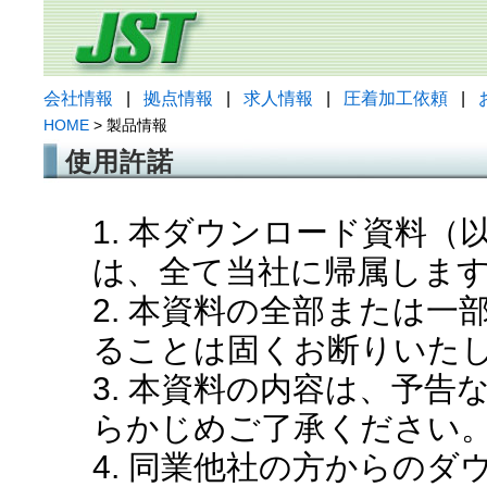
会社情報
|
拠点情報
|
求人情報
|
圧着加工依頼
|
HOME
> 製品情報
使用許諾
1. 本ダウンロード資料
は、全て当社に帰属しま
2. 本資料の全部または
ることは固くお断りいた
3. 本資料の内容は、予
らかじめご了承ください
4. 同業他社の方からの